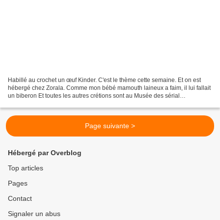
Habillé au crochet un œuf Kinder. C'est le thème cette semaine. Et on est
hébergé chez Zorala. Comme mon bébé mamouth laineux a faim, il lui fallait
un biberon Et toutes les autres crétions sont au Musée des sérial
crocheteuses
Page suivante >
Hébergé par Overblog
Top articles
Pages
Contact
Signaler un abus