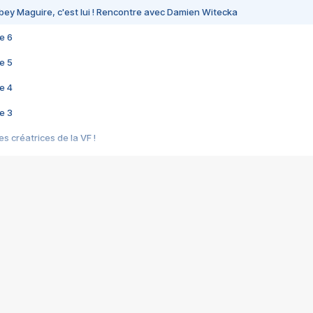
bey Maguire, c'est lui ! Rencontre avec Damien Witecka
e 6
e 5
e 4
e 3
s créatrices de la VF !
e 2
e 1
e Mektoub My Love arrive enfin ! Rencontre avec Shaïn Boumedine et Sal
i : après Toni en famille
elle réalise le bouleversant Dites lui que je l'aime
ais ! Rencontre autour de Vie privée de Rebecca Zlotowski