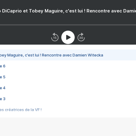
 DiCaprio et Tobey Maguire, c'est lui ! Rencontre avec Dam
bey Maguire, c'est lui ! Rencontre avec Damien Witecka
e 6
e 5
e 4
e 3
s créatrices de la VF !
e 2
e 1