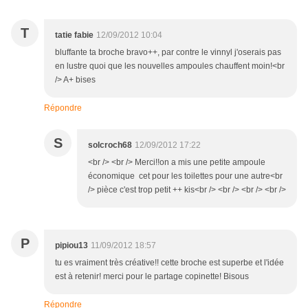
T
tatie fabie
12/09/2012 10:04
bluffante ta broche bravo++, par contre le vinnyl j'oserais pas
en lustre quoi que les nouvelles ampoules chauffent moin!<br
/> A+ bises
Répondre
S
solcroch68
12/09/2012 17:22
<br /> <br /> Merci!!on a mis une petite ampoule
économique cet pour les toilettes pour une autre<br
/> pièce c'est trop petit ++ kis<br /> <br /> <br /> <br />
P
pipiou13
11/09/2012 18:57
tu es vraiment très créative!! cette broche est superbe et l'idée
est à retenir! merci pour le partage copinette! Bisous
Répondre