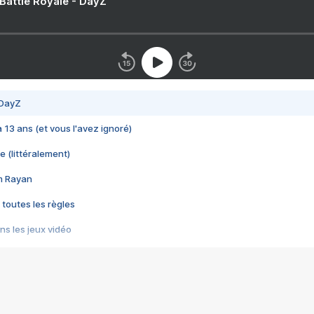
 Battle Royale - DayZ
 DayZ
 a 13 ans (et vous l'avez ignoré)
e (littéralement)
im Rayan
 toutes les règles
s les jeux vidéo
us choquant de Rockstar ? - Le scandale BULLY
e plus moche de Steam
du RÊVE tourne au CAUCHEMAR