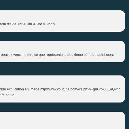
soin d'aide <br /> <br /> <br /> <br />
et pouvez vous me dire ce que représente la deuxiéme série de point.merci
nsemble explication en image http://www.youtube.com/watch?v=guGrb-J6EoQ<br
 /> <br />