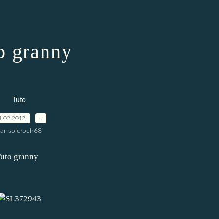
o granny
Tuto
4.02.2012
…
ar solcroch68
Tuto granny