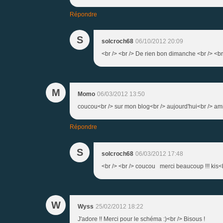
Répondre
S
solcroch68
06/10/2012 20:09
<br /> <br /> De rien bon dimanche <br /> <br 
M
Momo
06/03/2012 13:50
coucou<br /> sur mon blog<br /> aujourd'hui<br /> a
Répondre
S
solcroch68
06/03/2012 17:48
<br /> <br /> coucou merci beaucoup !!! kis<br
W
Wyss
25/02/2012 18:22
J'adore !! Merci pour le schéma :)<br /> Bisous !