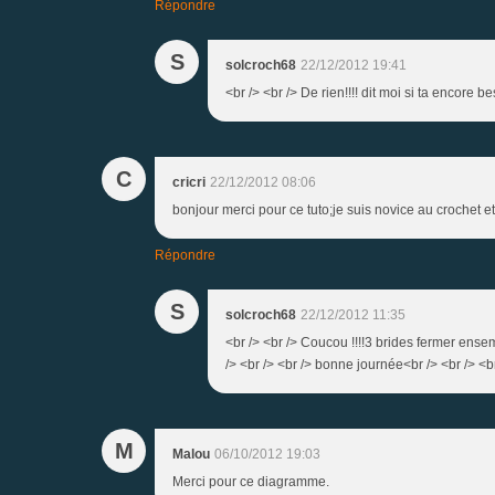
Répondre
S
solcroch68
22/12/2012 19:41
<br /> <br /> De rien!!!! dit moi si ta encore be
C
cricri
22/12/2012 08:06
bonjour merci pour ce tuto;je suis novice au crochet 
Répondre
S
solcroch68
22/12/2012 11:35
<br /> <br /> Coucou !!!!3 brides fermer e
/> <br /> <br /> bonne journée<br /> <br /> <br
M
Malou
06/10/2012 19:03
Merci pour ce diagramme.