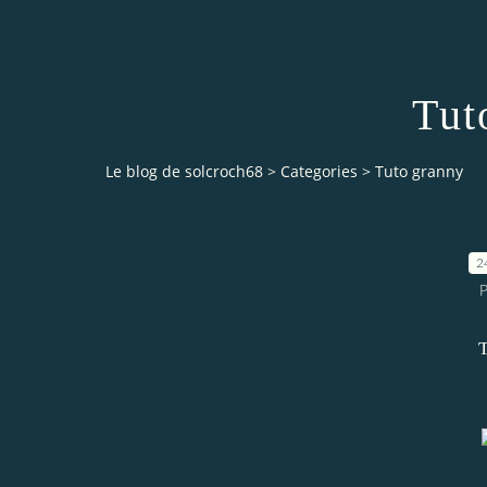
Tut
Le blog de solcroch68
>
Categories
>
Tuto granny
2
P