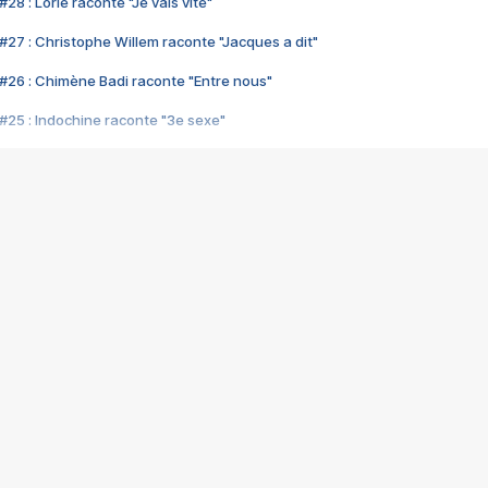
28 : Lorie raconte "Je vais vite"
#27 : Christophe Willem raconte "Jacques a dit"
#26 : Chimène Badi raconte "Entre nous"
#25 : Indochine raconte "3e sexe"
#24 : Zaho raconte "C'est chelou"
#23 : Patrick Bruel raconte "Au café des délices"
#22 : Kyo raconte "Le chemin"
#21 : Nolwenn Leroy raconte "Cassé"
#20 : Patrick Hernandez raconte "Born to be alive"
#19 : Lorie raconte "Près de moi"
#18 : Michael Jones raconte "A nos actes manqués" (avec Jean-Jacque
#17 : Khaled raconte "Aïcha"
#16 : Corneille raconte "Parce qu'on vient de loin"