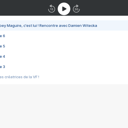
bey Maguire, c'est lui ! Rencontre avec Damien Witecka
e 6
e 5
e 4
e 3
s créatrices de la VF !
e 2
e 1
e Mektoub My Love arrive enfin ! Rencontre avec Shaïn Boumedine et Sal
i : après Toni en famille