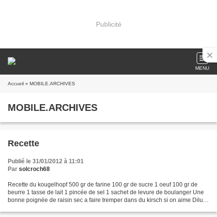
Publicité
MENU
Accueil
» MOBILE.ARCHIVES
MOBILE.ARCHIVES
Recette
Publié le 31/01/2012 à 11:01
Par
solcroch68
Recette du kougelhopf 500 gr de farine 100 gr de sucre 1 oeuf 100 gr de
beurre 1 tasse de lait 1 pincée de sel 1 sachet de levure de boulanger Une
bonne poignée de raisin sec a faire tremper dans du kirsch si on aime Diluer
la levure dans le lait tiède...