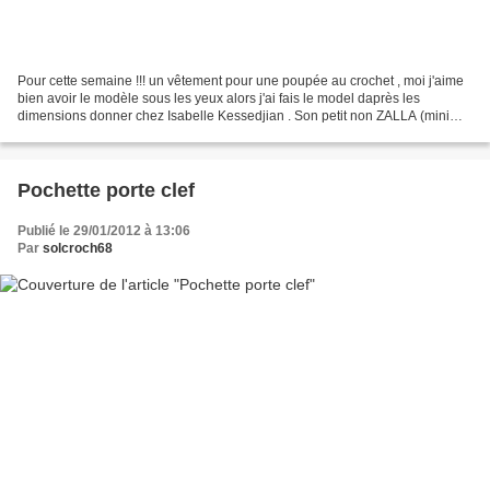
Pour cette semaine !!! un vêtement pour une poupée au crochet , moi j'aime
bien avoir le modèle sous les yeux alors j'ai fais le model daprès les
dimensions donner chez Isabelle Kessedjian . Son petit non ZALLA (mini
moi) comme elle a dit ! Tout d'abord,...
Pochette porte clef
Publié le 29/01/2012 à 13:06
Par
solcroch68