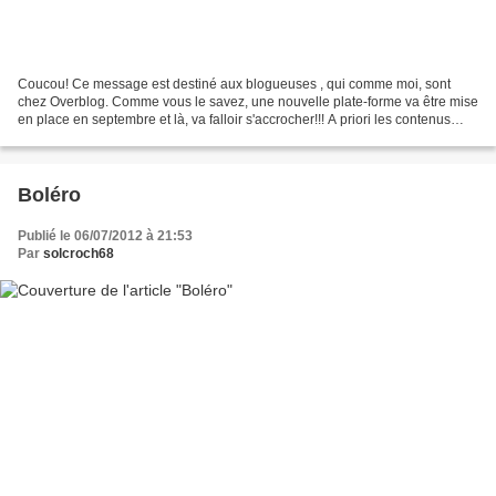
Coucou! Ce message est destiné aux blogueuses , qui comme moi, sont
chez Overblog. Comme vous le savez, une nouvelle plate-forme va être mise
en place en septembre et là, va falloir s'accrocher!!! A priori les contenus
vont être transférés mais les mises...
Boléro
Publié le 06/07/2012 à 21:53
Par
solcroch68