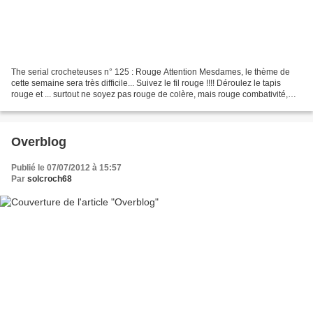
The serial crocheteuses n° 125 : Rouge Attention Mesdames, le thème de
cette semaine sera très difficile... Suivez le fil rouge !!!! Déroulez le tapis
rouge et ... surtout ne soyez pas rouge de colère, mais rouge combativité,
rouge vie, rouge sang ! Attrapez...
Overblog
Publié le 07/07/2012 à 15:57
Par
solcroch68